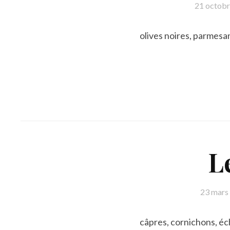
21 octob
olives noires, parmesan
L
23 mars
câpres, cornichons, éch