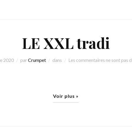
LE XXL tradi
re 2020
par
Crumpet
dans
Les commentaires ne sont pas d
Voir plus »