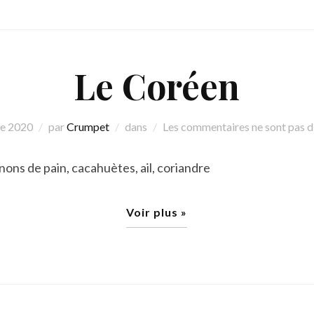
Le Coréen
re 2020
par
Crumpet
dans
Les commentaires ne sont pas d
nons de pain, cacahuètes, ail, coriandre
Voir plus »