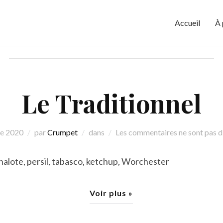
Accueil
À
Libellé d’élément du menu :
crus
Le Traditionnel
re 2020
par
Crumpet
dans
Les commentaires ne sont pas d
halote, persil, tabasco, ketchup, Worchester
Voir plus »