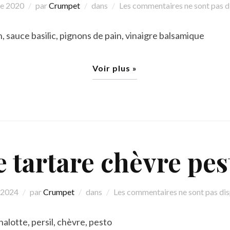
re 2020
par
Crumpet
dans
Les commentaires ne sont pas d
, sauce basilic, pignons de pain, vinaigre balsamique
Voir plus »
e tartare chèvre pes
 2024
par
Crumpet
dans
Les commentaires ne sont pas di
alotte, persil, chèvre, pesto