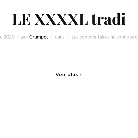
LE XXXXL tradi
re 2020
par
Crumpet
dans
Les commentaires ne sont pas d
Voir plus »