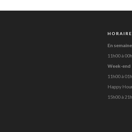
HORAIRE
En semaine
11h00 à 00
Week-end
11h00 à 01
Happy Hou
15h00 à 21