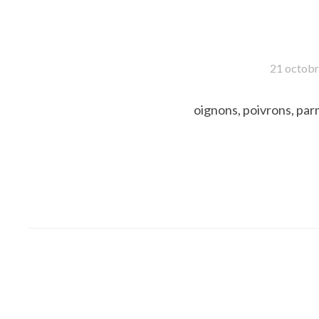
21 octob
oignons, poivrons, parm