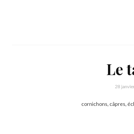
Le t
28 janvie
cornichons, câpres, éch