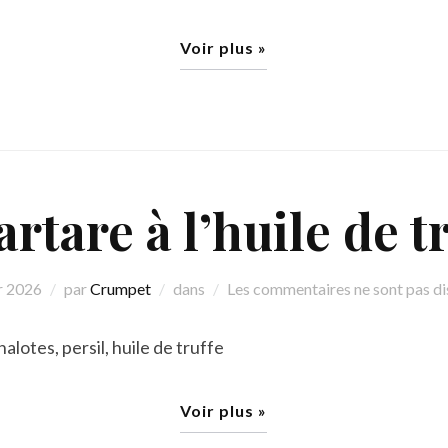
Voir plus »
artare à l’huile de t
r 2026
par
Crumpet
dans
Les commentaires ne sont pas di
alotes, persil, huile de truffe
Voir plus »