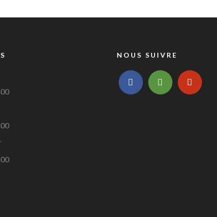
S
NOUS SUIVRE
facebook
tripadvisor
yelp
h00
h00
r
h00