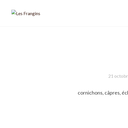
21 octob
cornichons, câpres, éc