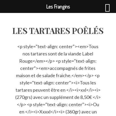
Les Frangins
LES TARTARES POÊLÉS
<p style="text-align: center"><em>Tous
nos tartares sont de la viande Label
Rouge</em></p> <p style="text-align:
center"><em>accompagnés de frites
maison et de salade fraiche.</em></p> <p
style="text-align: center"><i>Tous les
tartares peuvent être en </i><i>xxl</i><i>
(270grs) avec un supplément de 8,50€ </i>
</p> <p style="text-align: center"><i>Ou
en </i><i>Xxxxl</i><i> (360gr) avec un