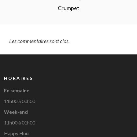
Crumpet
Les commentaires sont clos.
HORAIRES
En semaine
11h00 à 00h00
Week-end
11h00 à 01h00
Happy Hour